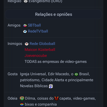
Religião
Evangelismo (IURD)
Relações e opniões
Amigos
SBTball
RedeTV!ball
Inimigos
Rede Globoball
Maicon Küsterball
Joevenocube
TODAS as empresas de video-games
Gosta
Igreja Universal, Edir Macedo, o
Brasil,
patriotismo, Cidade Alerta e principalmente
Novelas Bíblicas
Odeia
Dilma, coisas do
capeta, video-games,
bixas e companhia