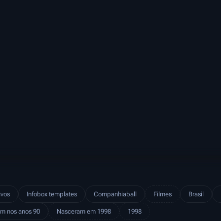
ivos
Infobox templates
Companhiaball
Filmes
Brasil
m nos anos 90
Nasceram em 1998
1998