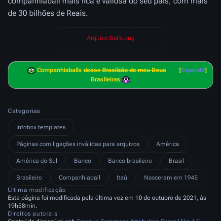
companhiaball mais rica e valiosa do seu país, com mais
de 30 bilhões de Reais.
Arquivo:Balls.png
Companhiaballs
desse Brasilzão de meu Deus
Expandir
Brasileiras
Categorias
Infobox templates
Páginas com ligações inválidas para arquivos
América
América do Sul
Banco
Banco brasileiro
Brasil
Brasileiro
Companhiaball
Itaú
Nasceram em 1945
Última modificação
Esta página foi modificada pela última vez em 10 de outubro de 2021, às
19h58min.
Direitos autorais