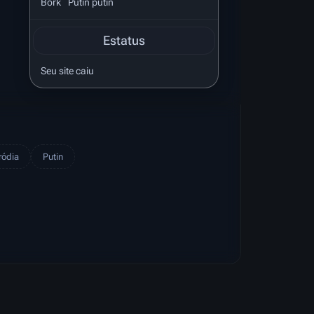
Bork
Putin putin
Estatus
Seu site caiu
ródia
Putin