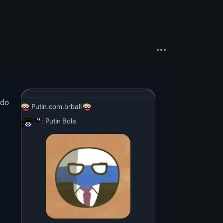
Mais ações
 do
Putin.com.brball
: Putin Bola