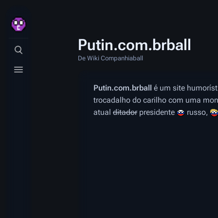
Putin.com.brball
Ativa a pesquisa
De Wiki Companhiaball
Ativa o menu
Putin.com.brball
é um site humoríst
trocadalho do carilho com uma mo
atual
ditador
presidente
russo,