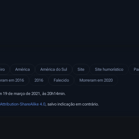
iro
América
América do Sul
Site
Site humorístico
Pa
eram em 2016
2016
Falecido
Morreram em 2020
em 19 de março de 2021, às 20h14min.
ttribution-ShareAlike 4.0
, salvo indicação em contrário.