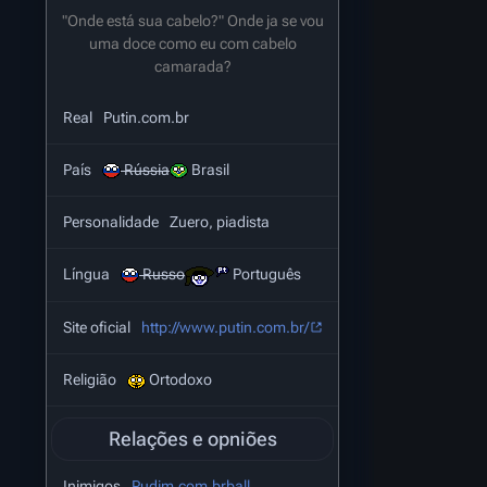
"Onde está sua cabelo?" Onde ja se vou
uma doce como eu com cabelo
camarada?
Real
Putin.com.br
País
Rússia
Brasil
Personalidade
Zuero, piadista
Língua
Russo
Português
Site oficial
http://www.putin.com.br/
Religião
Ortodoxo
Relações e opniões
Inimigos
Pudim.com.brball