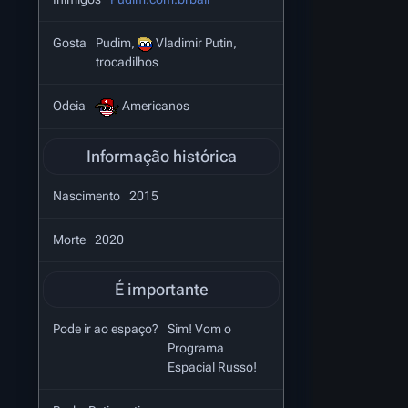
Gosta
Pudim,
Vladimir Putin,
trocadilhos
Odeia
Americanos
Informação histórica
Nascimento
2015
Morte
2020
É importante
Pode ir ao espaço?
Sim! Vom o
Programa
Espacial Russo!